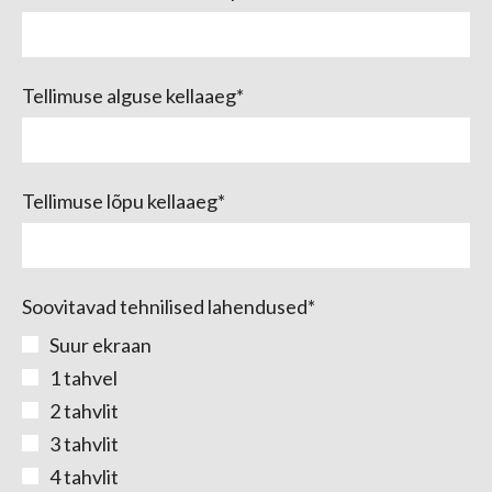
Tellimuse alguse kellaaeg
Tellimuse lõpu kellaaeg
Soovitavad tehnilised lahendused
Suur ekraan
1 tahvel
2 tahvlit
3 tahvlit
4 tahvlit