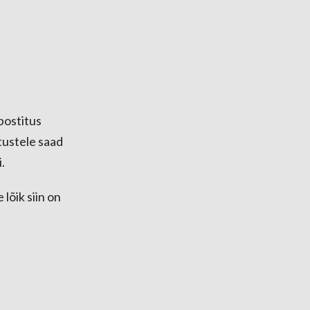
postitus
tustele saad
i.
 lõik siin on