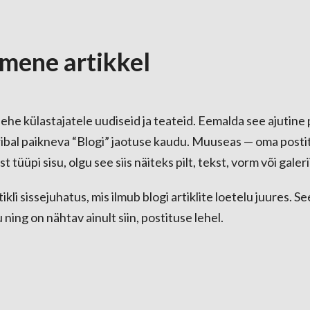
mene artikkel
ehe külastajatele uudiseid ja teateid. Eemalda see ajutine 
aribal paikneva “Blogi” jaotuse kaudu. Muuseas — oma posti
st tüüpi sisu, olgu see siis näiteks pilt, tekst, vorm või galeri
ikli sissejuhatus, mis ilmub blogi artiklite loetelu juures. See
u ning on nähtav ainult siin, postituse lehel.