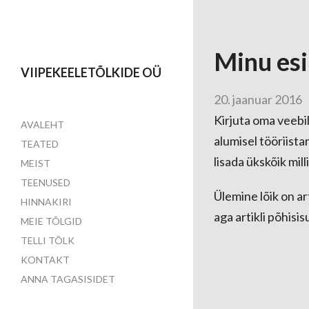
Minu esi
VIIPEKEELETÕLKIDE OÜ
20. jaanuar 2016
Kirjuta oma veebil
AVALEHT
alumisel tööriist
TEATED
lisada ükskõik milli
MEIST
TEENUSED
Ülemine lõik on art
HINNAKIRI
aga artikli põhisis
MEIE TÕLGID
TELLI TÕLK
KONTAKT
ANNA TAGASISIDET