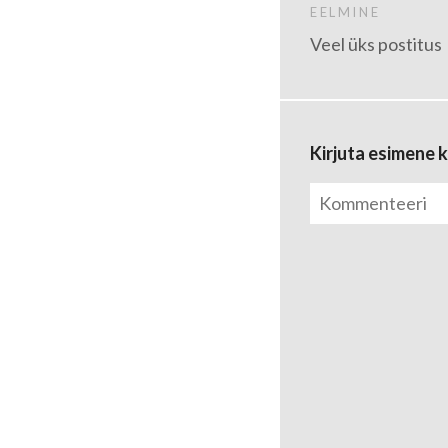
EELMINE
Veel üks postitus
Kirjuta esimene